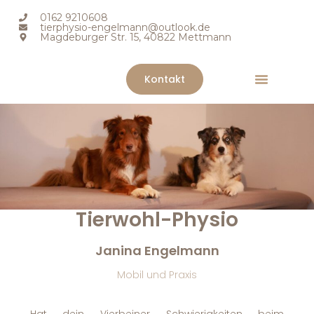
0162 9210608
tierphysio-engelmann@outlook.de
Magdeburger Str. 15, 40822 Mettmann
Kontakt
Warum Tierphysiothera
Leistungen & Therapiearten
Empfehlungen & Partner
Tierwohl-Physio
Janina Engelmann
Mobil und Praxis